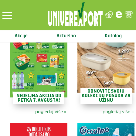
Akcije
Aktuelno
Katalog
OBNOVITE SVOJU
NEDELJNA AKCIJA OD
KOLEKCIJU POSUDA ZA
PETKA 7. AVGUSTA!
UŽINU
pogledaj više
»
pogledaj više
»