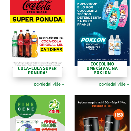
COCCOLINO
COCA-COLA SUPER
OMEKŠIVAČ NA
PONUDA!
POKLON
pogledaj više
»
pogledaj više
»