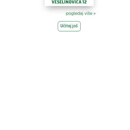
VESELINOVIĆA 12
pogledaj više
»
Učitaj još