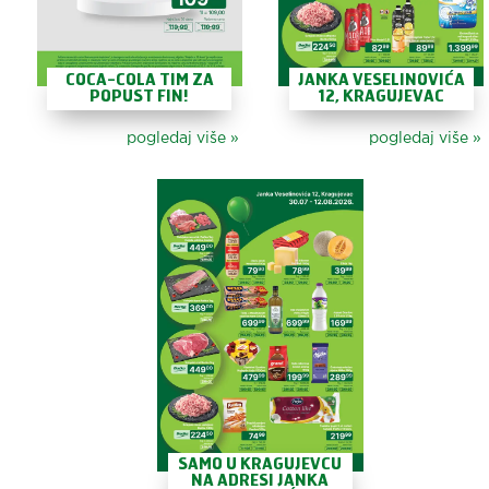
COCA-COLA TIM ZA
JANKA VESELINOVIĆA
POPUST FIN!
12, KRAGUJEVAC
pogledaj više
»
pogledaj više
»
SAMO U KRAGUJEVCU
NA ADRESI JANKA