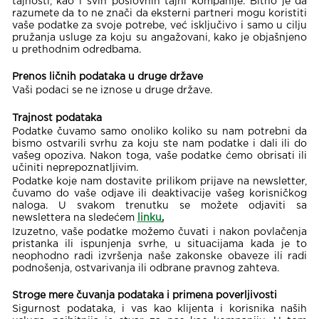
tajnosti, kao i svih poslovnih tajni kompanije. Bitno je da
razumete da to ne znači da eksterni partneri mogu koristiti
vaše podatke za svoje potrebe, već isključivo i samo u cilju
pružanja usluge za koju su angažovani, kako je objašnjeno
u prethodnim odredbama.
Prenos ličnih podataka u druge države
Vaši podaci se ne iznose u druge države.
Trajnost podataka
Podatke čuvamo samo onoliko koliko su nam potrebni da
bismo ostvarili svrhu za koju ste nam podatke i dali ili do
vašeg opoziva. Nakon toga, vaše podatke ćemo obrisati ili
učiniti neprepoznatljivim.
Podatke koje nam dostavite prilikom prijave na newsletter,
čuvamo do vaše odjave ili deaktivacije vašeg korisničkog
naloga. U svakom trenutku se možete odjaviti sa
newslettera na sledećem
linku
.
Izuzetno, vaše podatke možemo čuvati i nakon povlačenja
pristanka ili ispunjenja svrhe, u situacijama kada je to
neophodno radi izvršenja naše zakonske obaveze ili radi
podnošenja, ostvarivanja ili odbrane pravnog zahteva.
Stroge mere čuvanja podataka i primena poverljivosti
Sigurnost podataka, i vas kao klijenta i korisnika naših