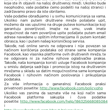
koje ste ih objavili na našoj društvenoj mreži. Ukoliko bude
neophodno, vaše podatke ćemo podeliti na našoj stranici i
zadržavamo pravo da iste obrišemo.
Vaše podatke obrađujemo i u svrhu komuniciranja sa vama.
Ukoliko nam putem društvene mreže pošaljete upit,
možemo da vas uputimo na druge puteve komunikacije koji
garantuju poverljivost. Imajte na umu, uvek imate
mogućnost da nam poverljive upite pošaljete putem email
adrese navedene u opštim informacijama ili putem kontakt
obrasca, kao i putem našeg korisničkog servisa.
Takođe, naš online servis ne odgovara i nije povezan sa
načinom korišćenja podataka od strane same kompanije
Facebook, kao vlasnika platforme ovih društvenih mreža, te
ne odgovara ni za načine njihove oglašivačke prakse.
Takođe, naša kompanija koristi usluge Facebook kompanije
u smislu deljenja sadržaja i promocije istog na društvenim
mrežama u skladu sa datim mogućnostima same kompanije
Facebook i njihovim načinom poslovanja i prikupljanja
podataka.
Za više informacija o generalnoj Facebook praksi
privatnosti posetite:
http://www.facebook.com/policy.php
Ukoliko vas zanima da saznate više na koji način sama
Facebook platforma sakuplja i čuva podatke
posetite:
http://www.facebook.com/help/186325668085084
i