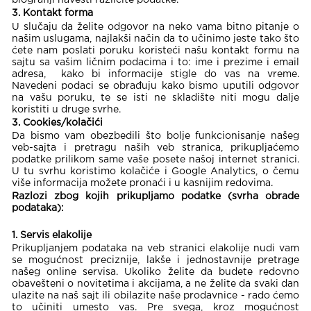
3. Kontakt forma
U slučaju da želite odgovor na neko vama bitno pitanje o
našim uslugama, najlakši način da to učinimo jeste tako što
ćete nam poslati poruku koristeći našu kontakt formu na
sajtu sa vašim ličnim podacima i to: ime i prezime i email
adresa, kako bi informacije stigle do vas na vreme.
Navedeni podaci se obrađuju kako bismo uputili odgovor
na vašu poruku, te se isti ne skladište niti mogu dalje
koristiti u druge svrhe.
3. Cookies/kolačići
Da bismo vam obezbedili što bolje funkcionisanje našeg
veb-sajta i pretragu naših veb stranica, prikupljaćemo
podatke prilikom same vaše posete našoj internet stranici.
U tu svrhu koristimo kolačiće i Google Analytics, o čemu
više informacija možete pronaći i u kasnijim redovima.
Razlozi zbog kojih prikupljamo podatke (svrha obrade
podataka):
1. Servis elakolije
Prikupljanjem podataka na veb stranici elakolije nudi vam
se mogućnost preciznije, lakše i jednostavnije pretrage
našeg online servisa. Ukoliko želite da budete redovno
obavešteni o novitetima i akcijama, a ne želite da svaki dan
ulazite na naš sajt ili obilazite naše prodavnice - rado ćemo
to učiniti umesto vas. Pre svega, kroz mogućnost