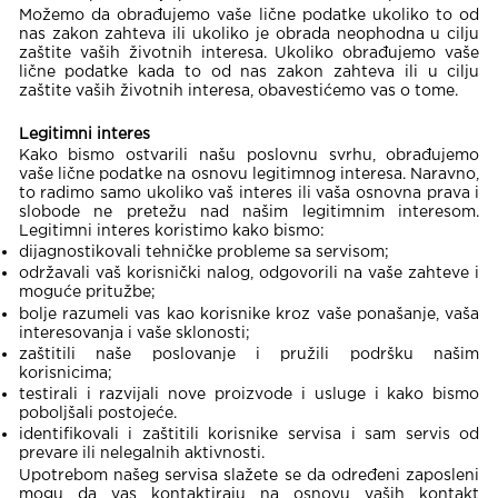
Možemo da obrađujemo vaše lične podatke ukoliko to od
nas zakon zahteva ili ukoliko je obrada neophodna u cilju
zaštite vaših životnih interesa. Ukoliko obrađujemo vaše
lične podatke kada to od nas zakon zahteva ili u cilju
zaštite vaših životnih interesa, obavestićemo vas o tome.
Legitimni interes
Kako bismo ostvarili našu poslovnu svrhu, obrađujemo
vaše lične podatke na osnovu legitimnog interesa. Naravno,
to radimo samo ukoliko vaš interes ili vaša osnovna prava i
slobode ne pretežu nad našim legitimnim interesom.
Legitimni interes koristimo kako bismo:
dijagnostikovali tehničke probleme sa servisom;
održavali vaš korisnički nalog, odgovorili na vaše zahteve i
moguće pritužbe;
bolje razumeli vas kao korisnike kroz vaše ponašanje, vaša
interesovanja i vaše sklonosti;
zaštitili naše poslovanje i pružili podršku našim
korisnicima;
testirali i razvijali nove proizvode i usluge i kako bismo
poboljšali postojeće.
identifikovali i zaštitili korisnike servisa i sam servis od
prevare ili nelegalnih aktivnosti.
Upotrebom našeg servisa slažete se da određeni zaposleni
mogu da vas kontaktiraju na osnovu vaših kontakt