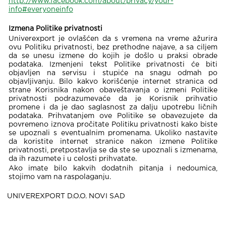
http://www.facebook.com/about/privacy/your-
info#everyoneinfo
Izmena Politike privatnosti
Univerexport je ovlašćen da s vremena na vreme ažurira
ovu Politiku privatnosti, bez prethodne najave, a sa ciljem
da se unesu izmene do kojih je došlo u praksi obrade
podataka. Izmenjeni tekst Politike privatnosti će biti
objavljen na servisu i stupiće na snagu odmah po
objavljivanju. Bilo kakvo korišćenje internet stranica od
strane Korisnika nakon obaveštavanja o izmeni Politike
privatnosti podrazumevaće da je Korisnik prihvatio
promene i da je dao saglasnost za dalju upotrebu ličnih
podataka. Prihvatanjem ove Politike se obavezujete da
povremeno iznova pročitate Politiku privatnosti kako biste
se upoznali s eventualnim promenama. Ukoliko nastavite
da koristite internet stranice nakon izmene Politike
privatnosti, pretpostavlja se da ste se upoznali s izmenama,
da ih razumete i u celosti prihvatate.
Ako imate bilo kakvih dodatnih pitanja i nedoumica,
stojimo vam na raspolaganju.
UNIVEREXPORT D.O.O. NOVI SAD