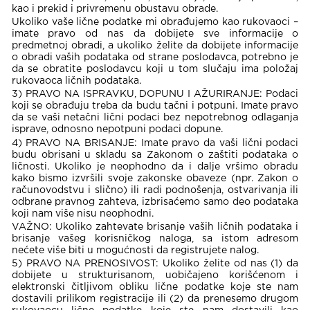
kao i prekid i privremenu obustavu obrade.
Ukoliko vaše lične podatke mi obrađujemo kao rukovaoci –
imate pravo od nas da dobijete sve informacije o
predmetnoj obradi, a ukoliko želite da dobijete informacije
o obradi vaših podataka od strane poslodavca, potrebno je
da se obratite poslodavcu koji u tom slučaju ima položaj
rukovaoca ličnih podataka.
3) PRAVO NA ISPRAVKU, DOPUNU I AŽURIRANJE: Podaci
koji se obrađuju treba da budu tačni i potpuni. Imate pravo
da se vaši netačni lični podaci bez nepotrebnog odlaganja
isprave, odnosno nepotpuni podaci dopune.
4) PRAVO NA BRISANJE: Imate pravo da vaši lični podaci
budu obrisani u skladu sa Zakonom o zaštiti podataka o
ličnosti. Ukoliko je neophodno da i dalje vršimo obradu
kako bismo izvršili svoje zakonske obaveze (npr. Zakon o
računovodstvu i slično) ili radi podnošenja, ostvarivanja ili
odbrane pravnog zahteva, izbrisaćemo samo deo podataka
koji nam više nisu neophodni.
VAŽNO: Ukoliko zahtevate brisanje vaših ličnih podataka i
brisanje vašeg korisničkog naloga, sa istom adresom
nećete više biti u mogućnosti da registrujete nalog.
5) PRAVO NA PRENOSIVOST: Ukoliko želite od nas (1) da
dobijete u strukturisanom, uobičajeno korišćenom i
elektronski čitljivom obliku lične podatke koje ste nam
dostavili prilikom registracije ili (2) da prenesemo drugom