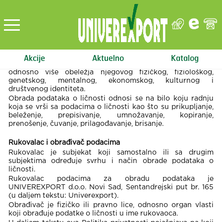
Šta su podaci o ličnosti?
Podatak o ličnosti je svaki podatak koji se odnosi na fizičko
lice čiji je identitet određen ili odrediv, neposredno ili
posredno, posebno na osnovu oznake identiteta, kao što je
ime i identifikacioni broj, podataka o lokaciji, identifikatora
Akcije
Aktuelno
Katalog
u elektronskim komunikacionim mrežama ili jednog,
odnosno više obeležja njegovog fizičkog, fiziološkog,
genetskog, mentalnog, ekonomskog, kulturnog i
društvenog identiteta.
Obrada podataka o ličnosti odnosi se na bilo koju radnju
koja se vrši sa podacima o ličnosti kao što su prikupljanje,
beleženje, prepisivanje, umnožavanje, kopiranje,
prenošenje, čuvanje, prilagođavanje, brisanje.
Rukovalac i obrađivač podacima
Rukovalac je subjekat koji samostalno ili sa drugim
subjektima određuje svrhu i način obrade podataka o
ličnosti.
Rukovalac podacima za obradu podataka je
UNIVEREXPORT d.o.o. Novi Sad, Sentandrejski put br. 165
(u daljem tekstu: Univerexport).
Obrađivač je fizičko ili pravno lice, odnosno organ vlasti
koji obrađuje podatke o ličnosti u ime rukovaoca.