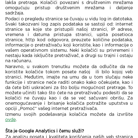
lakša pretraga. Kolačići povezani s društvenim mrežama
omogućuju pristup društvenim mrežama i deljenje
sadržaja.
Podaci o pregledu stranice se čuvaju u vidu log in datoteka.
Svaki takozvani log zapis podataka se sastoji od: internet
stranice sa koje ste pristupili našoj stranici, IP adrese,
vremena i datuma pristupa stranici, upita posetioca
stranice, http kod odgovora, preuzete količine podataka,
informacije o pretraživaču koji koristite, kao i informacije o
vašem operativnom sistemu. Neki kolačići su privremeni i
nestaju kada isključite pretraživač, a drugi su trajni i ostaju
na računaru.
Naravno, u svakom trenutku možete da odlučite da ne
koristite kolačiće tokom posete našoj ili bilo kojoj veb
stranici. Međutim, imajte na umu da u tom slučaju neke
funkcije i stranice neće raditi onako kako očekujete, kao i
da ćete biti uskraćeni za što bolju mogućnost pretrage. To
možete učiniti tako što ćete na pretraživaču podesiti da se
kolačići ne čuvaju kao i da se već sačuvani obrišu. Za
onemogućavanje i brisanje kolačića potražite uputstva u
opciji „Pomoć“ vašeg internet pretraživača.
Izmenu svojih podešavanja kolačića možete da izvršite
ovde
.
Šta je Google Analytics i čemu služi?
Za analizu poseta i kvaliteta korišćenja naših veb stranica