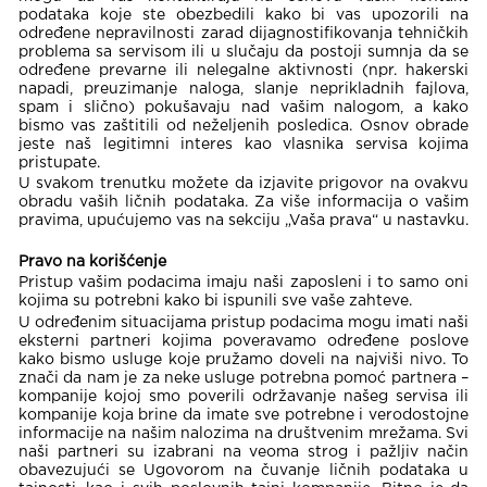
podataka koje ste obezbedili kako bi vas upozorili na
određene nepravilnosti zarad dijagnostifikovanja tehničkih
problema sa servisom ili u slučaju da postoji sumnja da se
određene prevarne ili nelegalne aktivnosti (npr. hakerski
napadi, preuzimanje naloga, slanje neprikladnih fajlova,
spam i slično) pokušavaju nad vašim nalogom, a kako
bismo vas zaštitili od neželjenih posledica. Osnov obrade
jeste naš legitimni interes kao vlasnika servisa kojima
pristupate.
U svakom trenutku možete da izjavite prigovor na ovakvu
obradu vaših ličnih podataka. Za više informacija o vašim
pravima, upućujemo vas na sekciju „Vaša prava“ u nastavku.
Pravo na korišćenje
Pristup vašim podacima imaju naši zaposleni i to samo oni
kojima su potrebni kako bi ispunili sve vaše zahteve.
U određenim situacijama pristup podacima mogu imati naši
eksterni partneri kojima poveravamo određene poslove
kako bismo usluge koje pružamo doveli na najviši nivo. To
znači da nam je za neke usluge potrebna pomoć partnera –
kompanije kojoj smo poverili održavanje našeg servisa ili
kompanije koja brine da imate sve potrebne i verodostojne
informacije na našim nalozima na društvenim mrežama. Svi
naši partneri su izabrani na veoma strog i pažljiv način
obavezujući se Ugovorom na čuvanje ličnih podataka u