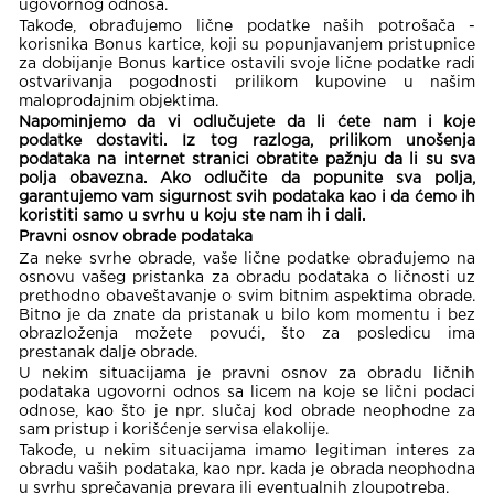
ugovornog odnosa.
Takođe, obrađujemo lične podatke naših potrošača -
korisnika Bonus kartice, koji su popunjavanjem pristupnice
za dobijanje Bonus kartice ostavili svoje lične podatke radi
ostvarivanja pogodnosti prilikom kupovine u našim
maloprodajnim objektima.
Napominjemo da vi odlučujete da li ćete nam i koje
podatke dostaviti. Iz tog razloga, prilikom unošenja
podataka na internet stranici obratite pažnju da li su sva
polja obavezna. Ako odlučite da popunite sva polja,
garantujemo vam sigurnost svih podataka kao i da ćemo ih
koristiti samo u svrhu u koju ste nam ih i dali.
Pravni osnov obrade podataka
Za neke svrhe obrade, vaše lične podatke obrađujemo na
osnovu vašeg pristanka za obradu podataka o ličnosti uz
prethodno obaveštavanje o svim bitnim aspektima obrade.
Bitno je da znate da pristanak u bilo kom momentu i bez
obrazloženja možete povući, što za posledicu ima
prestanak dalje obrade.
U nekim situacijama je pravni osnov za obradu ličnih
podataka ugovorni odnos sa licem na koje se lični podaci
odnose, kao što je npr. slučaj kod obrade neophodne za
sam pristup i korišćenje servisa elakolije.
Takođe, u nekim situacijama imamo legitiman interes za
obradu vaših podataka, kao npr. kada je obrada neophodna
u svrhu sprečavanja prevara ili eventualnih zloupotreba.