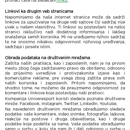
pronaći ćete na sledećem
linku.
Linkovi ka drugim veb stranicama
Napominjemo da naša internet stranica može da sadrži
linkove za upućivanje na druge veb sajtove čiji sadržaj nije
uvek u našem vlasništvu. Ti linkovi su postavljeni na našoj
stranici isključivo radi dodatnog informisanja i lakšeg
snalaženja samih korisnika. Mi ne uređujemo njihov sadržaj
te ne snosimo nikakvu odgovornost njihovog uređivanja,
sadržaja i posete istim.
Obrada podataka na društvenim mrežama
Zaštita naših pratilaca, kao i zaposlenih, nam je na prvom
mestu zbog čega zadržavamo pravo da obrišemo, odnosno
da prijavimo uvredljive i protivzakonite izjave kao i
komercijalne reklame, pre svega zbog zaštita prava svih
naših korisnika i zaposlenih. Pritom napominjemo, da
shodno tome, ne možemo da preuzmemo odgovornost za
komentare i linkove koje postavljaju naši pratioci.
Kompanija Univerexport koristi sledeće poznate društvene
mreže: Facebook, Instagram, Twitter, LinkedIn, Youtube.
Na navedenim društvenim mrežama obrađujemo sledeće
podatke: vaše komentare, video snimke, fotografije, lajkove,
reakcije na postove i druga obaveštenja, kao i druge
podatke koje podelite sa nama. Vaše podatke obrađujemo
samo u svrhu u koju ste nam ih i dali odnosno u svrhe u