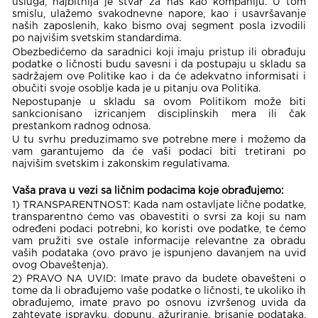
usluga, najbitnija je stvar za nas kao kompaniju. U tom
smislu, ulažemo svakodnevne napore, kao i usavršavanje
naših zaposlenih, kako bismo ovaj segment posla izvodili
po najvišim svetskim standardima.
Obezbedićemo da saradnici koji imaju pristup ili obrađuju
podatke o ličnosti budu savesni i da postupaju u skladu sa
sadržajem ove Politike kao i da će adekvatno informisati i
obučiti svoje osoblje kada je u pitanju ova Politika.
Nepostupanje u skladu sa ovom Politikom može biti
sankcionisano izricanjem disciplinskih mera ili čak
prestankom radnog odnosa.
U tu svrhu preduzimamo sve potrebne mere i možemo da
vam garantujemo da će vaši podaci biti tretirani po
najvišim svetskim i zakonskim regulativama.
Vaša prava u vezi sa ličnim podacima koje obrađujemo:
1) TRANSPARENTNOST: Kada nam ostavljate lične podatke,
transparentno ćemo vas obavestiti o svrsi za koji su nam
određeni podaci potrebni, ko koristi ove podatke, te ćemo
vam pružiti sve ostale informacije relevantne za obradu
vaših podataka (ovo pravo je ispunjeno davanjem na uvid
ovog Obaveštenja).
2) PRAVO NA UVID: Imate pravo da budete obavešteni o
tome da li obrađujemo vaše podatke o ličnosti, te ukoliko ih
obrađujemo, imate pravo po osnovu izvršenog uvida da
zahtevate ispravku, dopunu, ažuriranje, brisanje podataka,