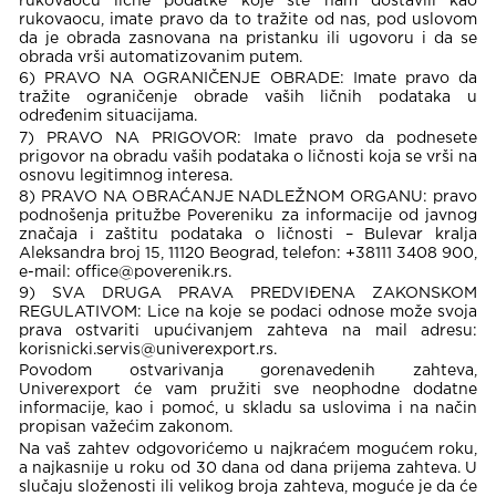
rukovaocu lične podatke koje ste nam dostavili kao
rukovaocu, imate pravo da to tražite od nas, pod uslovom
da je obrada zasnovana na pristanku ili ugovoru i da se
obrada vrši automatizovanim putem.
6) PRAVO NA OGRANIČENJE OBRADE: Imate pravo da
tražite ograničenje obrade vaših ličnih podataka u
određenim situacijama.
7) PRAVO NA PRIGOVOR: Imate pravo da podnesete
prigovor na obradu vaših podataka o ličnosti koja se vrši na
osnovu legitimnog interesa.
8) PRAVO NA OBRAĆANJE NADLEŽNOM ORGANU: pravo
podnošenja pritužbe Povereniku za informacije od javnog
značaja i zaštitu podataka o ličnosti – Bulevar kralja
Aleksandra broj 15, 11120 Beograd, telefon: +38111 3408 900,
e-mail: office@poverenik.rs.
9) SVA DRUGA PRAVA PREDVIĐENA ZAKONSKOM
REGULATIVOM: Lice na koje se podaci odnose može svoja
prava ostvariti upućivanjem zahteva na mail adresu:
korisnicki.servis@univerexport.rs.
Povodom ostvarivanja gorenavedenih zahteva,
Univerexport će vam pružiti sve neophodne dodatne
informacije, kao i pomoć, u skladu sa uslovima i na način
propisan važećim zakonom.
Na vaš zahtev odgovorićemo u najkraćem mogućem roku,
a najkasnije u roku od 30 dana od dana prijema zahteva. U
slučaju složenosti ili velikog broja zahteva, moguće je da će