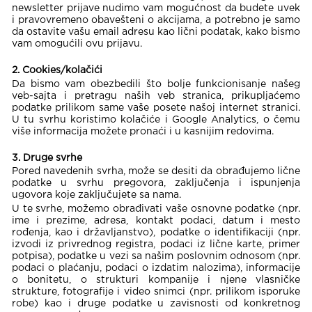
newsletter prijave nudimo vam mogućnost da budete uvek
i pravovremeno obavešteni o akcijama, a potrebno je samo
da ostavite vašu email adresu kao lični podatak, kako bismo
vam omogućili ovu prijavu.
2. Cookies/kolačići
Da bismo vam obezbedili što bolje funkcionisanje našeg
veb-sajta i pretragu naših veb stranica, prikupljaćemo
podatke prilikom same vaše posete našoj internet stranici.
U tu svrhu koristimo kolačiće i Google Analytics, o čemu
više informacija možete pronaći i u kasnijim redovima.
3. Druge svrhe
Pored navedenih svrha, može se desiti da obrađujemo lične
podatke u svrhu pregovora, zaključenja i ispunjenja
ugovora koje zaključujete sa nama.
U te svrhe, možemo obrađivati vaše osnovne podatke (npr.
ime i prezime, adresa, kontakt podaci, datum i mesto
rođenja, kao i državljanstvo), podatke o identifikaciji (npr.
izvodi iz privrednog registra, podaci iz lične karte, primer
potpisa), podatke u vezi sa našim poslovnim odnosom (npr.
podaci o plaćanju, podaci o izdatim nalozima), informacije
o bonitetu, o strukturi kompanije i njene vlasničke
strukture, fotografije i video snimci (npr. prilikom isporuke
robe) kao i druge podatke u zavisnosti od konkretnog