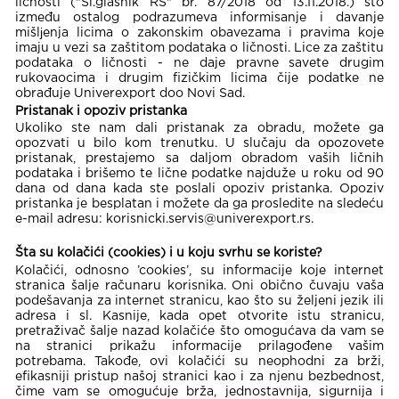
ličnosti ("Sl.glasnik RS" br. 87/2018 od 13.11.2018.) što
između ostalog podrazumeva informisanje i davanje
mišlјenja licima o zakonskim obavezama i pravima koje
imaju u vezi sa zaštitom podataka o ličnosti. Lice za zaštitu
podataka o ličnosti - ne daje pravne savete drugim
rukovaocima i drugim fizičkim licima čije podatke ne
obrađuje Univerexport doo Novi Sad.
Pristanak i opoziv pristanka
Ukoliko ste nam dali pristanak za obradu, možete ga
opozvati u bilo kom trenutku. U slučaju da opozovete
pristanak, prestajemo sa daljom obradom vaših ličnih
podataka i brišemo te lične podatke najduže u roku od 90
dana od dana kada ste poslali opoziv pristanka. Opoziv
pristanka je besplatan i možete da ga prosledite na sledeću
e-mail adresu: korisnicki.servis@univerexport.rs.
Šta su kolačići (cookies) i u koju svrhu se koriste?
Kolačići, odnosno ’cookies’, su informacije koje internet
stranica šalje računaru korisnika. Oni obično čuvaju vaša
podešavanja za internet stranicu, kao što su željeni jezik ili
adresa i sl. Kasnije, kada opet otvorite istu stranicu,
pretraživač šalje nazad kolačiće što omogućava da vam se
na stranici prikažu informacije prilagođene vašim
potrebama. Takođe, ovi kolačići su neophodni za brži,
efikasniji pristup našoj stranici kao i za njenu bezbednost,
čime vam se omogućuje brža, jednostavnija, sigurnija i