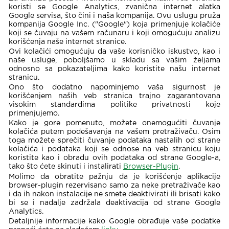
koristi se Google Analytics, zvanična internet alatka
Google servisa, što čini i naša kompanija. Ovu uslugu pruža
kompanija Google Inc. ("Google") koja primenjuje kolačiće
koji se čuvaju na vašem računaru i koji omogućuju analizu
korišćenja naše internet stranice.
Ovi kolačići omogućuju da vaše korisničko iskustvo, kao i
naše usluge, poboljšamo u skladu sa vašim željama
odnosno sa pokazateljima kako koristite našu internet
stranicu.
Ono što dodatno napominjemo vaša sigurnost je
korišćenjem naših veb stranica trajno zagarantovana
visokim standardima politike privatnosti koje
primenjujemo.
Kako je gore pomenuto, možete onemogućiti čuvanje
kolačića putem podešavanja na vašem pretraživaču. Osim
toga možete sprečiti čuvanje podataka nastalih od strane
kolačića i podataka koji se odnose na veb stranicu koju
koristite kao i obradu ovih podataka od strane Google-a,
tako što ćete skinuti i instalirati
Browser-Plugin
.
Molimo da obratite pažnju da je korišćenje aplikacije
browser-plugin rezervisano samo za neke pretraživače kao
i da ih nakon instalacije ne smete deaktivirati ili brisati kako
bi se i nadalje zadržala deaktivacija od strane Google
Analytics.
Detaljnije informacije kako Google obrađuje vaše podatke