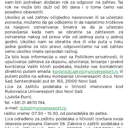
nam biti potreban dodatan rok za odgovor na zahtev. Taj
rok ne može biti duži od 90 dana i o tome ćemo vas
posebno obavestiti.
Ukoliko je vaš zahtev očigledno neosnovan ili se učestalo
ponavlja, možemo da ga odbijemo ili da naplatimo troškove
za njegovo ostvarivanje. Smatra se da je učestalo
ponavljanje kada nam se obratite sa zahtevom za
ostvarenje nekog od prava više od jednog puta u jednoj
godini. Ukoliko nam se obratite dva ili više puta u toku
jedne godine za isto pravo, odgovorićemo na vaš zahtev
samo ukoliko imate opravdan razlog.
Za bilo koje informacije u vezi sa Politikom privatnosti, ili
upućivanje zahteva za dopunu, ažuriranje, brisanje i prekid
korišćenja Vaših ličnih podataka, možete nas kontaktirati
direktno putem emaila:
korisnicki.servis@univerexport.rs
ili
putem pošte na adresu Kompanije Univerexport d.o.o. Novi
Sad, Sentandrejski put br. 165, 21000 Novi Sad.
Lice za zaštitu podataka o ličnosti imenovano kod
Rukovaoca Univerexport doo Novi Sad:
Ljubiša Đurić,
Tel. +381 21 4870 194,
e-mail:
lzzpol@univerexport.rs
,
radno vreme: 07:30 – 15:30, od ponedeljka do petka.
Lice određeno za zaštitu podataka o ličnosti izvršava svoje
obaveze propisane članom 58. Zakona o zaštiti podataka o