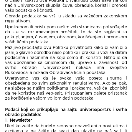
U daljem tekstu ova Politika privatnosti pojašnjava na koji
način Univerexport skuplja, čuva, obrađuje, koristi i prenosi
vaše podatke o ličnosti.
Obrada podataka se vrši u skladu sa važećom zakonskom
regulativom.
Upotrebom ili pristupom našim veb stranicama potvrđujete
da ste sa razumevanjem pročitali, te da ste saglasni sa
prikupljanjem, čuvanjem, obradom, korišćenjem i prenosom
vaših ličnih podataka.
Pažljivo pročitajte ovu Politiku privatnosti kako bi vam bile
jasnije glavne odredbe naše politike i prakse u vezi sa datim
podacima i načinima na koje ćemo ih koristiti. Bitno je da
vas upoznamo sa činjenicom da, upravo u zavisnosti od
svrhe obrade, Univerexport nekada ima svojstvo
Rukovaoca, a nekada Obrađivača ličnih podataka.
Uveravamo vas da je svaka vaša poseta sigurna i
obezbeđena po svim zakonskim regulativama. Ako se, pak,
ne slažete sa našim politikama i praksama, vaš će izbor biti
da ne koristite naš veb-sajt. Pristupanjem dajete pristanak
za korišćenje vašom voljom datih podataka.
Podaci koji se prikupljaju na sajtu univerexport.rs i svrha
obrade podataka:
1. Newsletter
Ukoliko želite da budete redovno obavešteni o novitetima i
akcijama, a ne želite da svaki dan ulazite na naš sajt ili