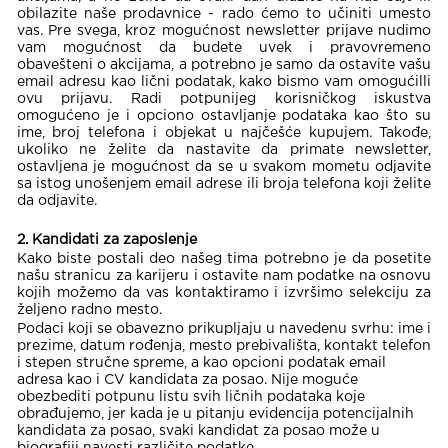
obilazite naše prodavnice - rado ćemo to učiniti umesto
vas. Pre svega, kroz mogućnost newsletter prijave nudimo
vam mogućnost da budete uvek i pravovremeno
obavešteni o akcijama, a potrebno je samo da ostavite vašu
email adresu kao lični podatak, kako bismo vam omogućilli
ovu prijavu. Radi potpunijeg korisničkog iskustva
omogućeno je i opciono ostavljanje podataka kao što su
ime, broj telefona i objekat u najčešće kupujem. Takođe,
ukoliko ne želite da nastavite da primate newsletter,
ostavljena je mogućnost da se u svakom mometu odjavite
sa istog unošenjem email adrese ili broja telefona koji želite
da odjavite.
2. Kandidati za zaposlenje
Kako biste postali deo našeg tima potrebno je da posetite
našu stranicu za karijeru i ostavite nam podatke na osnovu
kojih možemo da vas kontaktiramo i izvršimo selekciju za
željeno radno mesto.
Podaci koji se obavezno prikupljaju u navedenu svrhu: ime i
prezime, datum rođenja, mesto prebivališta, kontakt telefon
i stepen stručne spreme, a kao opcioni podatak email
adresa kao i CV kandidata za posao. Nije moguće
obezbediti potpunu listu svih ličnih podataka koje
obrađujemo, jer kada je u pitanju evidencija potencijalnih
kandidata za posao, svaki kandidat za posao može u
biografiji navesti različite podatke.